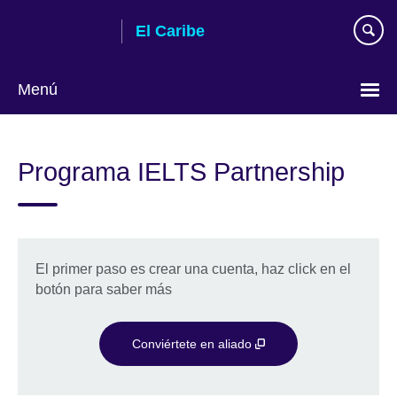
Skip
El Caribe
to
main
content
Menú
Choose
your
Programa IELTS Partnership
language
El primer paso es crear una cuenta, haz click en el
botón para saber más
Conviértete en aliado