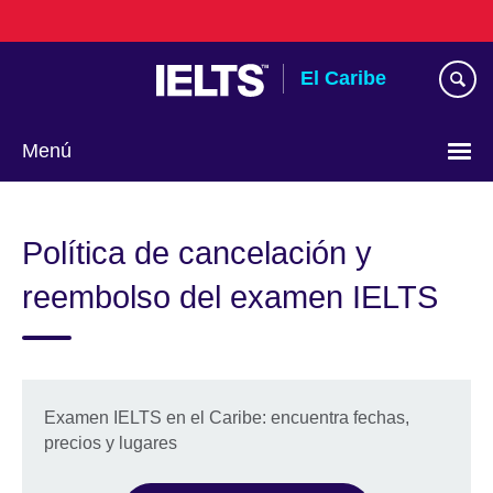
Skip
to
main
El Caribe
content
Menú
Choose
your
Política de cancelación y
language
reembolso del examen IELTS
Examen IELTS en el Caribe: encuentra fechas,
precios y lugares