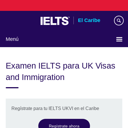
Skip
to
main
El Caribe
content
Menú
Choose
your
Examen IELTS para UK Visas
language
and Immigration
Regístrate para tu IELTS UKVI en el Caribe
Regístrate ahora