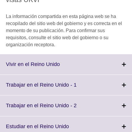
La información compartida en esta página web se ha
recopilado del sitio web del gobierno y es correcta en el
momento de su publicación. Para confirmar sus
requisitos, consulte el sitio web del gobierno o su
organización receptora.
Click
Vivir en el Reino Unido
to
expand.
More
Click
Trabajar en el Reino Unido - 1
information
to
available.
expand.
More
Click
Trabajar en el Reino Unido - 2
information
to
available.
expand.
More
Click
Estudiar en el Reino Unido