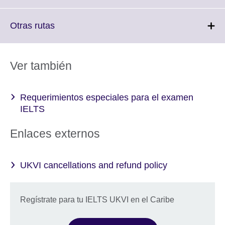
information
to
available.
expand.
More
Click
Otras rutas
information
to
available.
expand.
More
Ver también
information
available.
Requerimientos especiales para el examen
IELTS
Enlaces externos
UKVI cancellations and refund policy
Regístrate para tu IELTS UKVI en el Caribe