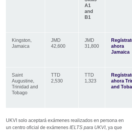
A1
and
B1
Kingston,
JMD
JMD
Regístrat
Jamaica
42,600
31,800
ahora
Jamaica
Saint
TTD
TTD
Regístrat
Augustine,
2,530
1,323
ahora Tri
Trinidad and
and Tob
Tobago
UKVI solo aceptará exámenes realizados en persona en
un centro oficial de exámenes
IELTS para UKVI
, ya que