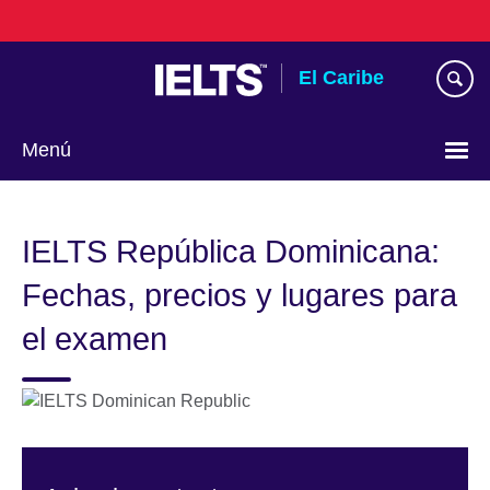
Skip
to
main
El Caribe
content
Menú
Choose
your
IELTS República Dominicana:
language
Fechas, precios y lugares para
el examen