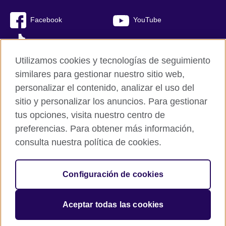
Facebook
YouTube
TikTok
Utilizamos cookies y tecnologías de seguimiento
similares para gestionar nuestro sitio web,
personalizar el contenido, analizar el uso del
British Council Global
sitio y personalizar los anuncios. Para gestionar
Mapa del sitio
tus opciones, visita nuestro centro de
Cookies
preferencias. Para obtener más información,
Políticas de privacidad y condiciones de uso
consulta nuestra política de cookies.
© 2026 British Council
Configuración de cookies
The United Kingdom’s international organisation for cultural
relations and educational opportunities.
A registered charity: 209131 (England and Wales) SC037733
Aceptar todas las cookies
(Scotland).