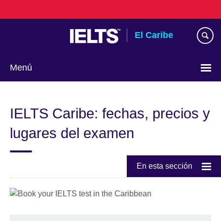
Skip
to
main
El Caribe
content
Menú
Choose
your
IELTS Caribe: fechas, precios y
language
lugares del examen
En esta sección