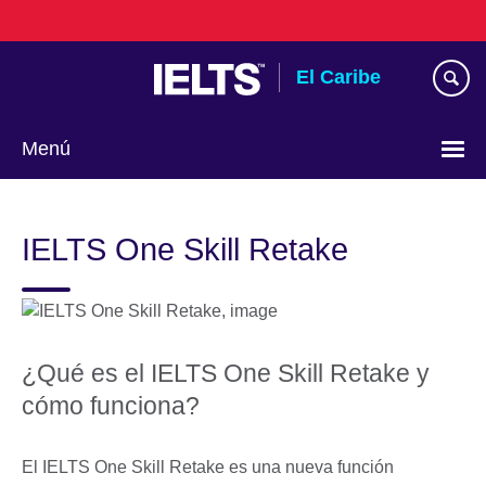
Skip
to
main
El Caribe
content
Menú
Choose
your
IELTS One Skill Retake
language
¿Qué es el IELTS One Skill Retake y
cómo funciona?
El IELTS One Skill Retake es una nueva función