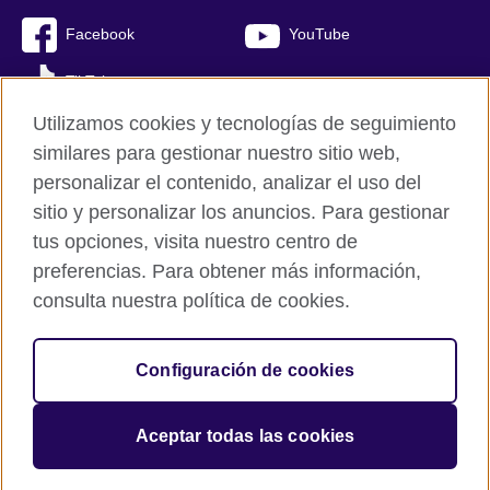
Facebook
YouTube
TikTok
Utilizamos cookies y tecnologías de seguimiento
similares para gestionar nuestro sitio web,
personalizar el contenido, analizar el uso del
British Council Global
sitio y personalizar los anuncios. Para gestionar
Mapa del sitio
tus opciones, visita nuestro centro de
Cookies
preferencias. Para obtener más información,
Políticas de privacidad y condiciones de uso
consulta nuestra política de cookies.
© 2026 British Council
Configuración de cookies
The United Kingdom’s international organisation for cultural
relations and educational opportunities.
A registered charity: 209131 (England and Wales) SC037733
Aceptar todas las cookies
(Scotland).