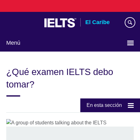
Skip
to
main
El Caribe
content
Menú
Choose
your
¿Qué examen IELTS debo
language
tomar?
En esta sección