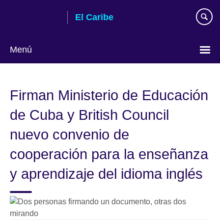
Skip
El Caribe
to
main
content
Menú
Choose
your
Firman Ministerio de Educación
language
de Cuba y British Council
nuevo convenio de
cooperación para la enseñanza
y aprendizaje del idioma inglés