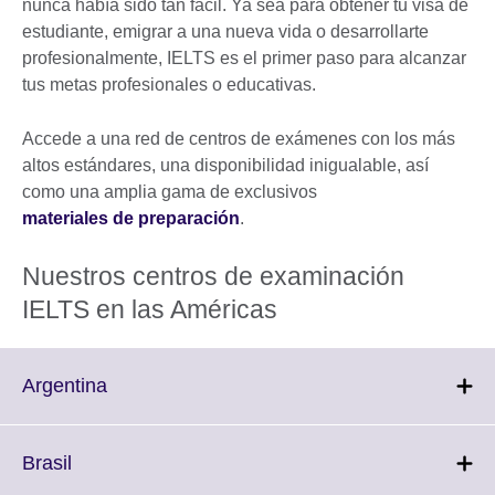
nunca había sido tan fácil. Ya sea para obtener tu visa de
estudiante, emigrar a una nueva vida o desarrollarte
profesionalmente, IELTS es el primer paso para alcanzar
tus metas profesionales o educativas.
Accede a una red de centros de exámenes con los más
altos estándares, una disponibilidad inigualable, así
como una amplia gama de exclusivos
materiales de preparación
.
Nuestros centros de examinación
IELTS en las Américas
Click
Argentina
to
expand.
More
Click
Brasil
information
to