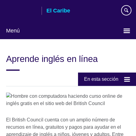
Skip
El Caribe
to
main
content
Menú
Choose
your
Aprende inglés en línea
language
En esta sección
El British Council cuenta con un amplio número de
recursos en línea, gratuitos y pagos para ayudar en el
aprendizaje de inglés a niños, jóvenes y adultos. Entre