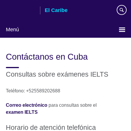
Skip
El Caribe
to
main
content
Menú
Choose
your
Contáctanos en Cuba
language
Consultas sobre exámenes IELTS
Teléfono: +525589202688
Correo electrónico
para consultas sobre el
examen IELTS
Horario de atención telefónica