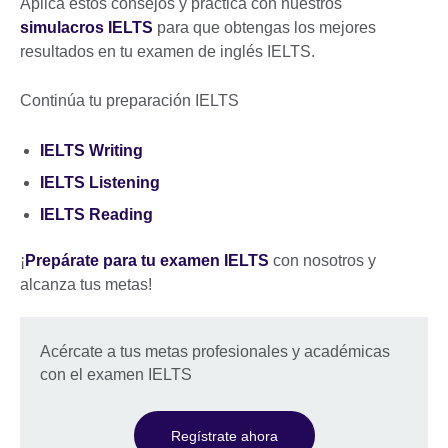
Aplica estos consejos y practica con nuestros
information
simulacros IELTS
para que obtengas los mejores
available.
resultados en tu examen de inglés IELTS.
Continúa tu preparación IELTS
IELTS Writing
IELTS Listening
IELTS Reading
¡
Prepárate para tu examen IELTS
con nosotros y
alcanza tus metas!
Acércate a tus metas profesionales y académicas
con el examen IELTS
Regístrate ahora