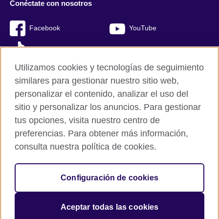
Conéctate con nosotros
Facebook
YouTube
TikTok
Utilizamos cookies y tecnologías de seguimiento
similares para gestionar nuestro sitio web,
personalizar el contenido, analizar el uso del
British Council Global
sitio y personalizar los anuncios. Para gestionar
Mapa del sitio
tus opciones, visita nuestro centro de
Cookies
preferencias. Para obtener más información,
Políticas de privacidad y condiciones de uso
consulta nuestra política de cookies.
© 2026 British Council
Configuración de cookies
The United Kingdom’s international organisation for cultural
relations and educational opportunities.
A registered charity: 209131 (England and Wales) SC037733
Aceptar todas las cookies
(Scotland).