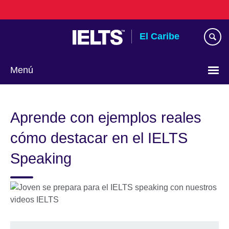
Skip
to
main
El Caribe
content
Menú
Choose
your
Aprende con ejemplos reales
language
cómo destacar en el IELTS
Speaking